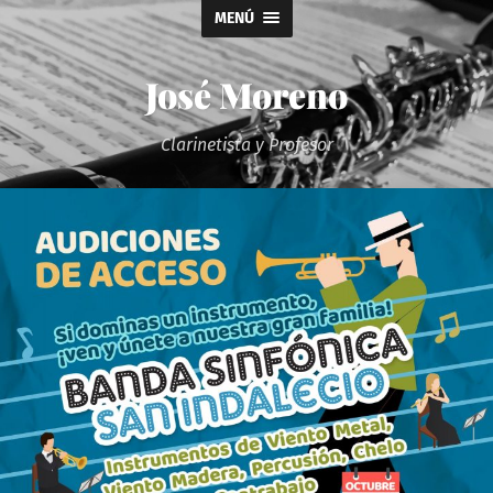
MENÚ
José Moreno
Clarinetista y Profesor