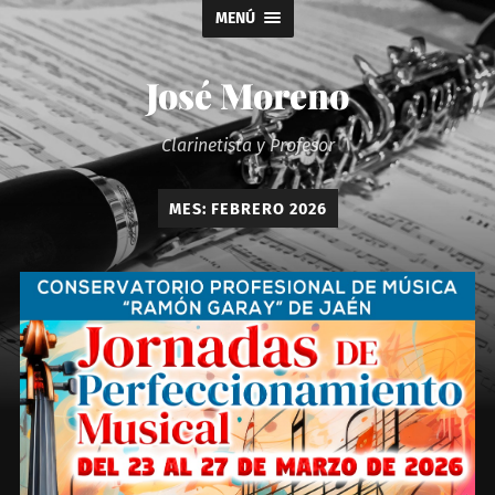
MENÚ
José Moreno
Clarinetista y Profesor
MES:
FEBRERO 2026