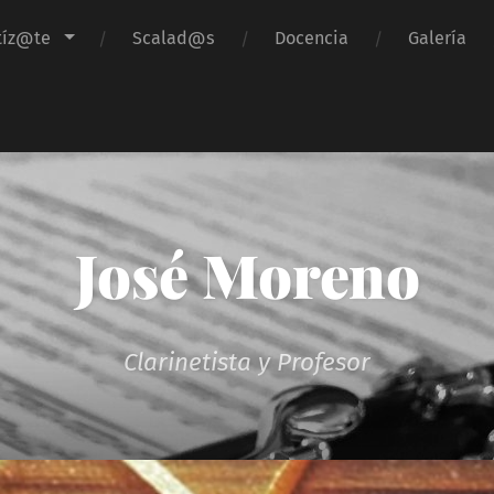
tíz@te
Scalad@s
Docencia
Galería
José Moreno
Clarinetista y Profesor