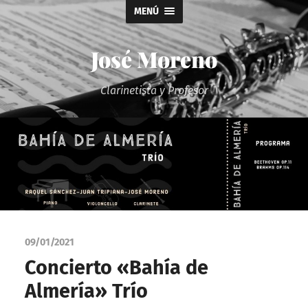
MENÚ
José Moreno
Clarinetista y Profesor
09/01/2021
Concierto «Bahía de
Almería» Trío