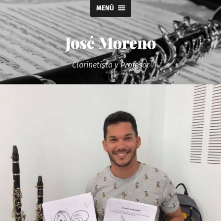
MENÚ
José Moreno
Clarinetista y Profesor